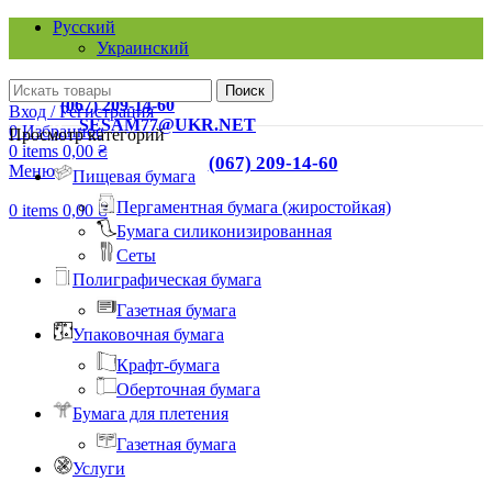
Русский
Украинский
КИЕВ, 03067, УЛ. А. ТИХОГО, 42-А
Поиск
ТЕЛ.:
(067) 209-14-60
Вход / Регистрация
EMAIL:
SESAM77@UKR.NET
0
Избранное
Просмотр категорий
0
items
0,00
₴
ТЕЛ.:
(067) 209-14-60
Меню
Пищевая бумага
Пергаментная бумага (жиростойкая)
0
items
0,00
₴
Бумага силиконизированная
Сеты
Полиграфическая бумага
Газетная бумага
Упаковочная бумага
Крафт-бумага
Оберточная бумага
Бумага для плетения
Газетная бумага
Услуги