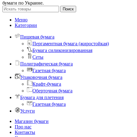
бумаги по Украине.
Поиск
Меню
Категории
Пищевая бумага
Пергаментная бумага (жиростойкая)
Бумага силиконизированная
Сеты
Полиграфическая бумага
Газетная бумага
Упаковочная бумага
Крафт-бумага
Оберточная бумага
Бумага для плетения
Газетная бумага
Услуги
Магазин бумаги
Про нас
Контакты