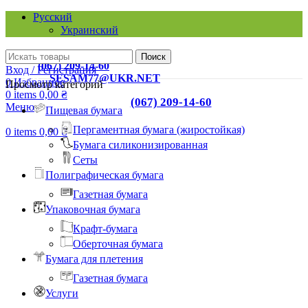
Русский
Украинский
КИЕВ, 03067, УЛ. А. ТИХОГО, 42-А
Поиск
ТЕЛ.:
(067) 209-14-60
Вход / Регистрация
EMAIL:
SESAM77@UKR.NET
0
Избранное
Просмотр категорий
0
items
0,00
₴
ТЕЛ.:
(067) 209-14-60
Меню
Пищевая бумага
Пергаментная бумага (жиростойкая)
0
items
0,00
₴
Бумага силиконизированная
Сеты
Полиграфическая бумага
Газетная бумага
Упаковочная бумага
Крафт-бумага
Оберточная бумага
Бумага для плетения
Газетная бумага
Услуги