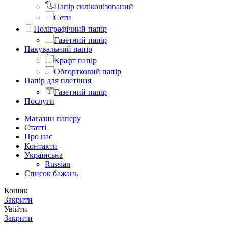
Папір силіконізований
Сети
Поліграфічний папір
Газетний папір
Пакувальний папір
Крафт папір
Обгортковий папір
Папір для плетіння
Газетний папір
Послуги
Магазин паперу
Статті
Про нас
Контакти
Українська
Russian
Список бажань
Кошик
Закрити
Увійти
Закрити