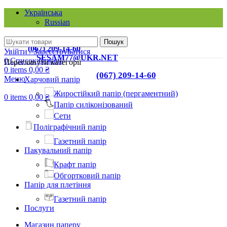
Українська
Russian
КИЇВ, 03067, ВУЛ. О. ТИХОГО, 42-А
Пошук
ТЕЛ.:
(067) 209-14-60
Увійти / Зареєструватися
EMAIL:
SESAM77@UKR.NET
0
Список бажань
Переглянути категорії
0
items
0,00
₴
ТЕЛ.:
(067) 209-14-60
Меню
Харчовий папір
Жиростійкий папір (пергаментний)
0
items
0,00
₴
Папір силіконізований
Сети
Поліграфічний папір
Газетний папір
Пакувальний папір
Крафт папір
Обгортковий папір
Папір для плетіння
Газетний папір
Послуги
Магазин паперу