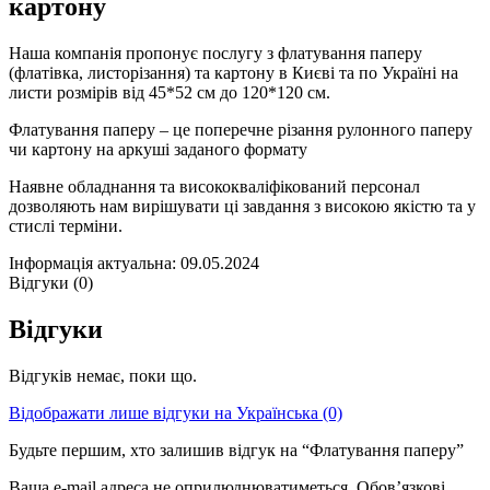
картону
Наша компанія пропонує послугу з флатування паперу
(флатівка, листорізання) та картону в Києві та по Україні на
листи розмірів від 45*52 см до 120*120 см.
Флатування паперу – це поперечне різання рулонного паперу
чи картону на аркуші заданого формату
Наявне обладнання та висококваліфікований персонал
дозволяють нам вирішувати ці завдання з високою якістю та у
стислі терміни.
Інформація актуальна: 09.05.2024
Відгуки (0)
Відгуки
Відгуків немає, поки що.
Відображати лише відгуки на Українська (0)
Будьте першим, хто залишив відгук на “Флатування паперу”
Ваша e-mail адреса не оприлюднюватиметься.
Обов’язкові