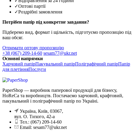
✓
Відправлення за 24 години
✓
Оптові партії
✓
Роздрібні замовлення
Потрібен папір під конкретне завдання?
Підберемо вид, формат і щільність, підготуємо пропозицію під
ваш обсяг.
Отримати оптову пропозицію
+38 (067) 209-14-60
sesam77@ukr.net
Основні напрямки
Харчовий папір
Пакувальний папір
Поліграфічний папір
Папір
для плетіння
Послуги
PaperShop — виробник паперової продукції для бізнесу,
HoReCa та виробництв. Постачаємо харчовий, крафтовий,
пакувальний і поліграфічний папір по Україні.
Україна, Київ, 03067,
вул. О. Тихого, 42-а
Тел.: (067) 209-14-60
Email: sesam77@ukr.net