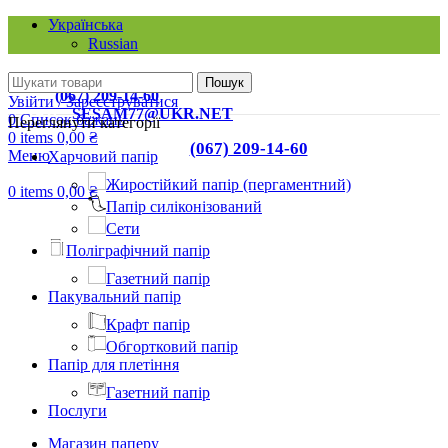
Українська
Russian
КИЇВ, 03067, ВУЛ. О. ТИХОГО, 42-А
Пошук
ТЕЛ.:
(067) 209-14-60
Увійти / Зареєструватися
EMAIL:
SESAM77@UKR.NET
0
Список бажань
Переглянути категорії
0
items
0,00
₴
ТЕЛ.:
(067) 209-14-60
Меню
Харчовий папір
Жиростійкий папір (пергаментний)
0
items
0,00
₴
Папір силіконізований
Сети
Поліграфічний папір
Газетний папір
Пакувальний папір
Крафт папір
Обгортковий папір
Папір для плетіння
Газетний папір
Послуги
Магазин паперу