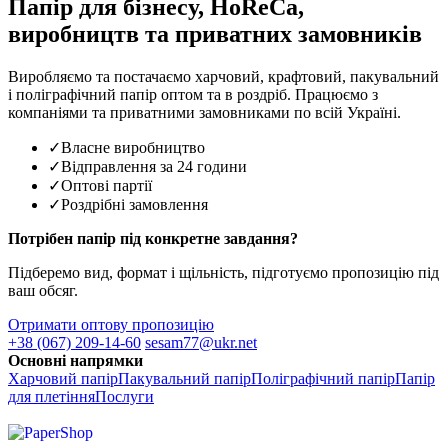
Папір для бізнесу, HoReCa,
виробництв та приватних замовників
Виробляємо та постачаємо харчовий, крафтовий, пакувальний
і поліграфічний папір оптом та в роздріб. Працюємо з
компаніями та приватними замовниками по всій Україні.
✓
Власне виробництво
✓
Відправлення за 24 години
✓
Оптові партії
✓
Роздрібні замовлення
Потрібен папір під конкретне завдання?
Підберемо вид, формат і щільність, підготуємо пропозицію під
ваш обсяг.
Отримати оптову пропозицію
+38 (067) 209-14-60
sesam77@ukr.net
Основні напрямки
Харчовий папір
Пакувальний папір
Поліграфічний папір
Папір
для плетіння
Послуги