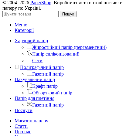
© 2004–2026
PaperShop
. Виробництво та оптові поставки
паперу по Україні.
Пошук
Меню
Категорії
Харчовий папір
Жиростійкий папір (пергаментний)
Папір силіконізований
Сети
Поліграфічний папір
Газетний папір
Пакувальний папір
Крафт папір
Обгортковий папір
Папір для плетіння
Газетний папір
Послуги
Магазин паперу
Статті
Про нас